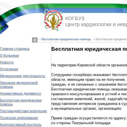
КОГБУЗ
Центр кардиологии и нев
◦ ◦
Бесплатная юридическая помощь
◦ Бесплатная юридиче
Бесплатная юридическая п
Главная страница
О больнице
Новости
На территории Кировской области организо
Отделения
Сотрудники госюрбюро оказывают беспла
Медицинская деятельность
области, имеющим право на ее получение,
Оказание медицинской
граждан, и не связанных с оказанием бес
помощи
Бесплатная юридическая помощь оказывае
Нормативные документы
правового консультирования в устной и пи
составления заявлений, жалоб, ходатайств
Бесплатная юридическая
представления интересов гражданина в су
помощь
и муниципальных органах, организациях.
Противодействие коррупции
Прием граждан осуществляется по адресу: 
Полезная информация
со стороны Театральной площади.
Корпоративный контроль